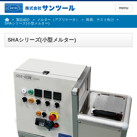
Skip
to
menu
the
content
製品紹介
メルター（アプリケータ）
簡易、テスト向け
SHAシリーズ(小型メルター)
SHAシリーズ(小型メルター)