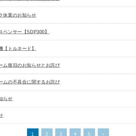
ク休業のお知らせ
ペンサー【SDP300】
機【トルネード】
ーム復旧のお知らせとお詫び
ームの不具合に関するお詫び
知らせ
せ
1
2
3
4
5
›