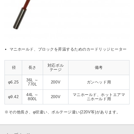
マニホールド、ブロックを昇温するためのカードリッジヒーター
対応ボル
径
長さ
備考
テージ
36L ～
φ6.25
200V
ガンヘッド用
770L
44L ～
マニホールド、ホットエアマ
φ9.42
200V
800L
ニホールド用
※その他長さ、φ径違い、ボルテージ違い(220V等)があります。