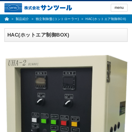
Skip
to
menu
the
content
製品紹介
独立制御盤(コントローラー)
HAC(ホットエア制御BOX)
HAC(ホットエア制御BOX)