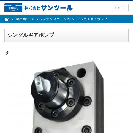
Skip
to
menu
the
content
製品紹介
メンテナンスパーツ等
シングルギアポンプ
シングルギアポンプ