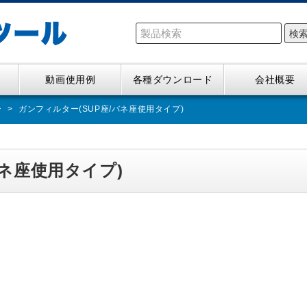
検
動画使用例
各種ダウンロード
会社概要
ー
ガンフィルター(SUP座/バネ座使用タイプ)
バネ座使用タイプ)