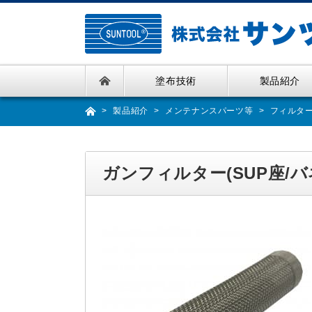
Skip
to
the
content
塗布技術
製品紹介
製品紹介
メンテナンスパーツ等
フィルタ
ガンフィルター(SUP座/