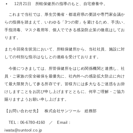
12月21日 所轄保健所の指導のもと、自宅療養中。
これまで当社では、厚生労働省・都道府県の要請や専門家会議か
らの指摘を踏まえて、いわゆる「3つの密」を避けるため、手洗い、
手指消毒、マスク着用等、個人でできる感染防止策の徹底はしてお
ります。
また今回発生状況において、所轄保健所から、当社社員、施設に対
しての特別な指示はなしとの連絡を受けております。
今後につきましては、所管保健所をはじめ関係機関と連携し、社
員・ご家族の安全確保を最優先に、社内外への感染拡大防止に向け
て最大限努力して参る所存です。皆様方には多大なるご迷惑をお掛
けしますことをお詫び申し上げますとともに、何卒ご理解・ご協力
賜りますようお願い申し上げます。
【お問い合わせ先】 株式会社サンツール 総務部
TEL：06-6780-4160 ／ Email：
iwata@suntool.co.jp