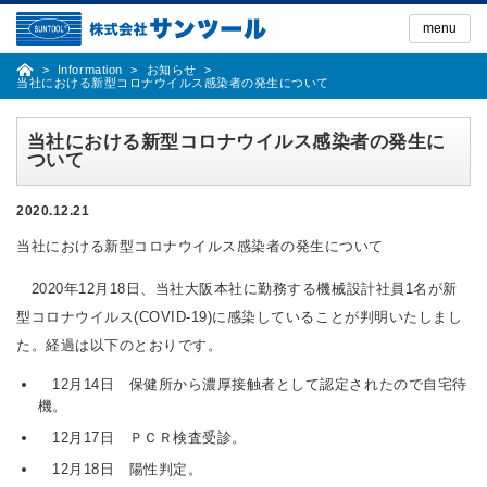
Skip
to
menu
the
content
Information
お知らせ
当社における新型コロナウイルス感染者の発生について
当社における新型コロナウイルス感染者の発生に
ついて
2020.12.21
当社における新型コロナウイルス感染者の発生について
2020年12月18日、当社大阪本社に勤務する機械設計社員1名が新
型コロナウイルス(COVID-19)に感染していることが判明いたしまし
た。経過は以下のとおりです。
12月14日 保健所から濃厚接触者として認定されたので自宅待
機。
12月17日 ＰＣＲ検査受診。
12月18日 陽性判定。